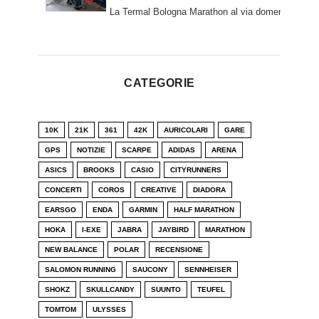
La Termal Bologna Marathon al via domenica 1 marz
CATEGORIE
10K
21K
361
42K
AURICOLARI
GARE
GPS
NOTIZIE
SCARPE
ADIDAS
ARENA
ASICS
BROOKS
CASIO
CITYRUNNERS
CONCERTI
COROS
CREATIVE
DIADORA
EARSGO
ENDA
GARMIN
HALF MARATHON
HOKA
I-EXE
JABRA
JAYBIRD
MARATHON
NEW BALANCE
POLAR
RECENSIONE
SALOMON RUNNING
SAUCONY
SENNHEISER
SHOKZ
SKULLCANDY
SUUNTO
TEUFEL
TOMTOM
ULYSSES